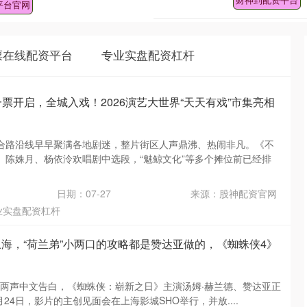
平台官网
票在线配资平台
专业实盘配资杠杆
一票开启，全城入戏！2026演艺大世界“天天有戏”市集亮相
合路沿线早早聚满各地剧迷，整片街区人声鼎沸、热闹非凡。《不
、陈姝月、杨依泠欢唱剧中选段，“魅鲸文化”等多个摊位前已经排
日期：07-27
来源：股神配资官网
业实盘配资杠杆
上海，“荷兰弟”小两口的攻略都是赞达亚做的，《蜘蛛侠4》
！”两声中文告白，《蜘蛛侠：崭新之日》主演汤姆·赫兰德、赞达亚正
24日，影片的主创见面会在上海影城SHO举行，并放....