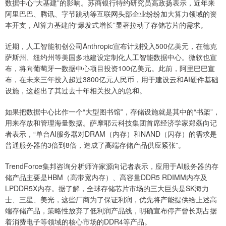
数据中心“大基建”的影响。苏商银行特约研究员高政扬表示，近年来
阿里巴巴、腾讯、字节跳动等互联网头部企业纷纷加大算力领域的资
本开支，AI算力基建的“爆发式增长”显著拉动了存储芯片的需求。
近期，人工智能初创公司Anthropic宣布计划投入500亿美元，在德克
萨斯州、纽约州等美国多地建设定制化人工智能数据中心。微软也宣
布，将向葡萄牙一数据中心项目投资100亿美元。此前，阿里巴巴宣
布，在未来三年投入超过3800亿元人民币，用于建设云和AI硬件基础
设施，这超出了其过去十年相关投入的总和。
如果把数据中心比作一个“大型图书馆”，存储设施就是其中的“书架”，
用来存放和管理海量数据‌。萨摩耶云科技集团首席经济学家郑磊向记
者表示，“单台AI服务器对DRAM（内存）和NAND（闪存）的需求是
普通服务器的3倍到8倍，造成了高端存储产品供应紧张”。
TrendForce集邦咨询分析师许家源向记者表示，应用于AI服务器的存
储产品主要是HBM（高带宽内存）、高容量DDR5 RDIMM内存及
LPDDR5X内存。据了解，全球存储芯片市场的三大巨头是SK海力
士、三星、美光，这些厂商为了保证利润，优先将产能提供给上述高
端存储产品，策略性放弃了低利润产品线，明确宣布停产曾长期占据
着消费电子等领域的核心市场的DDR4等产品。