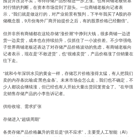
囤货并压货不卖，等待存储产品价格进一步上涨。也有商铺老板依靠
对行情的判断，在资本市场尝到了甜头。一位商铺老板向记者表
示，“我们就是做这行的，对产业前景有预判，下半年我买了A股的存
储概念股，9月份海外厂商开始提价之后，有的股票价格已经翻倍”。
但并非所有商铺都在这轮存储“涨价潮”中挣到大钱，很多商铺一边进
货一边卖货，成本也在持续抬升，仅抓住了一小波价差。不少华强电
子世界商铺老板还表达了对存储产品价格波动的焦虑，有商铺老板向
记者表示，现在是“不敢进货”，也“很难卖货”，产品价格涨了但销量在
往下走。
“就和今年深圳水贝的黄金一样，存储芯片价格涨得太猛，有人把我们
卖的内存条比喻成‘黑色金条’。未来市场会怎么走，我们也不确定，不
少人都说会继续涨，但已经也有人开始大量出货回笼资金了。”在华强
北销售存储产品的小李告诉记者。
供给收缩、需求扩张
存储进入“超级周期”
各类存储产品价格飙升的背后是“供不应求”，主要受人工智能（AI）