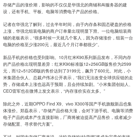
存储产品的涨价潮，影响的不仅仅是华强北的商铺和AI服务器的建
设，还有手机、平板、电脑等消费电子产品的价格。
记者在华强北了解到，过去半年时间，由于内存条和固态硬盘的价格
上涨，华强北组装电脑的商户订单量出现明显下滑。一位电脑组装商
铺的老板表示，“很多时候一天就几个客人，因为存储涨价，组装一台
电脑的价格至少涨200元，最近几个月订单都很少”。
新品手机的价格也受到影响。10月红米K90系列新品发布，不同内存
的产品价格出现明显差异：红米K90标准版12+256GB版售价为2599
元，而12+512GB版的售价达到了3199元，飙升了600元。对此，小
米集团合伙人、总裁卢伟冰公开表示，“我们无法改变全球供应链的走
势，存储成本上涨也远高于预期，且会持续加剧。”小米集团创始人、
CEO雷军也在微博上发文表示，“内存涨价实在太多。”
除此之外，近期OPPO Find X9、vivo X300等国产手机旗舰新品也集
体涨价。郑磊表示，“存储产品价格大涨，会对下游手机、电脑等消费
电子产品的成本产生直接影响，厂商将被迫提高产品售价，或者减少
存储配置、寻求替代方案”。
不过，对国内存储厂商来说，这轮存储的“缺货潮”将成为宝贵的市场