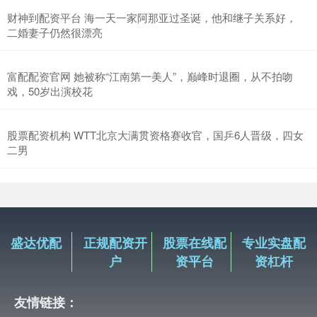
财神到配资平台 海一天一家阿那亚过圣诞，他和继子关系好，
二婚妻子仍然很漂亮
富配配资官网 她被称“江南第一美人”，巅峰时退圈，从不拍吻
戏，50岁出演校花
股票配资机构 WTT北京大满贯资格赛收官，国乒6人晋级，四女
二男
盛达优配
正规配资开
股票在线配
专业实盘配
户
资平台
资杠杆
友情链接：