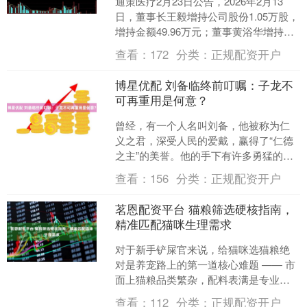
通策医疗2月23日公告，2026年2月13
日，董事长王毅增持公司股份1.05万股，
增持金额49.96万元；董事黄浴华增持公
司股份1万股，增持金额47.605万元....
查看：
172
分类：
正规配资开户
博星优配 刘备临终前叮嘱：子龙不
可再重用是何意？
曾经，有一个人名叫刘备，他被称为仁
义之君，深受人民的爱戴，赢得了“仁德
之主”的美誉。他的手下有许多勇猛的将
领，如关羽、张飞、赵云等，这些英雄
查看：
156
分类：
正规配资开户
人物帮助刘备打败了强....
茗恩配资平台 猫粮筛选硬核指南，
精准匹配猫咪生理需求
对于新手铲屎官来说，给猫咪选猫粮绝
对是养宠路上的第一道核心难题 —— 市
面上猫粮品类繁杂，配料表满是专业术
语，稍不注意就容易踩坑。而选对猫粮
查看：
112
分类：
正规配资开户