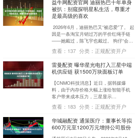
益牛网配资官网 迪丽热巴十年单身
被扒：别窥探明星私生活，尊重才
是最高级的喜欢
2026年6月，迪丽热巴又“被恋爱”了。 起
因是一条淘宝月销过万的平价红绳手链
——她戴过，陈飞宇也戴过。 狗仔“会拍
摄的百晓生”用一句连配图都没有的文字
查看：
137
分类：
正规配资开户
爆料，....
雷曼配资 曝华星光电打入三星中端
机供应链 获1500万块面板订单
【CNMO科技消息】近日，据韩媒爆
料，由于内存价格大幅上涨给智能手机
客户带来成本压力，三星显示
（Samsung Display）遭受直接冲击。三
查看：
183
分类：
正规配资开户
星电子决定为其主....
华城融配资 通策医疗：董事长等拟
600万元至1200万元增持公司股份