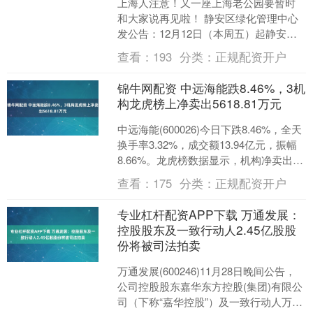
上海人注意！又一座上海老公园要暂时
和大家说再见啦！ 静安区绿化管理中心
发公告：12月12日（本周五）起静安公
园全面闭园改造，将于明年9月上旬试运
查看：
193
分类：
正规配资开户
行，9月15日正....
锦牛网配资 中远海能跌8.46%，3机
构龙虎榜上净卖出5618.81万元
中远海能(600026)今日下跌8.46%，全天
换手率3.32%，成交额13.94亿元，振幅
8.66%。龙虎榜数据显示，机构净卖出
5618.81万元，沪股通净卖....
查看：
175
分类：
正规配资开户
专业杠杆配资APP下载 万通发展：
控股股东及一致行动人2.45亿股股
份将被司法拍卖
万通发展(600246)11月28日晚间公告，
公司控股股东嘉华东方控股(集团)有限公
司（下称“嘉华控股”）及一致行动人万通