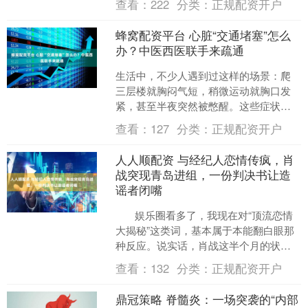
查看：
222
分类：
正规配资开户
庭时光的平静与幸福。....
蜂窝配资平台 心脏“交通堵塞”怎么
办？中医西医联手来疏通
生活中，不少人遇到过这样的场景：爬
三层楼就胸闷气短，稍微运动就胸口发
紧，甚至半夜突然被憋醒。这些症状背
后，可能是心脏的“交通系统”——冠状动
查看：
127
分类：
正规配资开户
脉出了问题。当血管里....
人人顺配资 与经纪人恋情传疯，肖
战突现青岛进组，一份判决书让造
谣者闭嘴
娱乐圈看多了，我现在对“顶流恋情
大揭秘”这类词，基本属于本能翻白眼那
种反应。说实话，肖战这半个月的状
态，就是一个活生生的样本：一边拿
查看：
132
分类：
正规配资开户
奖、进组拍戏，....
鼎冠策略 脊髓炎：一场突袭的“内部