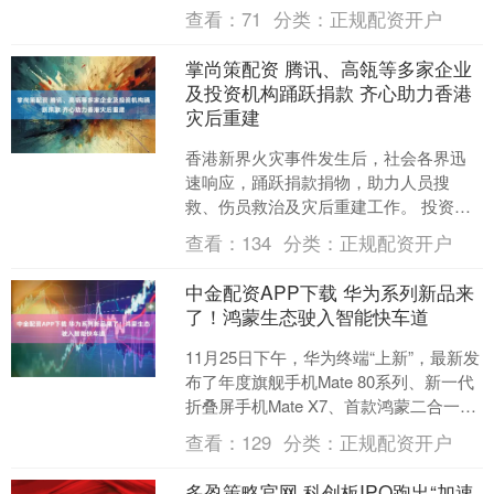
投资控股股份有限公司（下称“万通控
查看：
71
分类：
正规配资开户
股”....
掌尚策配资 腾讯、高瓴等多家企业
及投资机构踊跃捐款 齐心助力香港
灾后重建
香港新界火灾事件发生后，社会各界迅
速响应，踊跃捐款捐物，助力人员搜
救、伤员救治及灾后重建工作。 投资机
构方面，11月28日中午，高瓴公益基金
查看：
134
分类：
正规配资开户
会秉持扶危济困、回馈....
中金配资APP下载 华为系列新品来
了！鸿蒙生态驶入智能快车道
11月25日下午，华为终端“上新”，最新发
布了年度旗舰手机Mate 80系列、新一代
折叠屏手机Mate X7、首款鸿蒙二合一平
板电脑华为MatePad Edge....
查看：
129
分类：
正规配资开户
多盈策略官网 科创板IPO跑出“加速