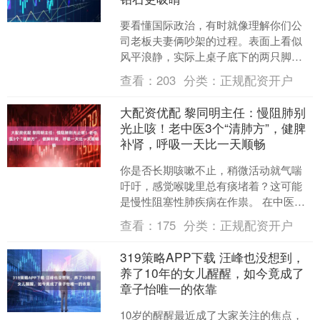
要看懂国际政治，有时就像理解你们公
司老板夫妻俩吵架的过程。表面上看似
风平浪静，实际上桌子底下的两只脚不
停地踢，互相碰撞的全是利益。最近丹
查看：
203
分类：
正规配资开户
麦王室上演的一幕，简直就....
大配资优配 黎同明主任：慢阻肺别
光止咳！老中医3个“清肺方”，健脾
补肾，呼吸一天比一天顺畅
你是否长期咳嗽不止，稍微活动就气喘
吁吁，感觉喉咙里总有痰堵着？这可能
是慢性阻塞性肺疾病在作祟。 在中医
里，它属于“肺胀”、“喘证”范畴，其病位
查看：
175
分类：
正规配资开户
虽然在肺，但根本原....
319策略APP下载 汪峰也没想到，
养了10年的女儿醒醒，如今竟成了
章子怡唯一的依靠
10岁的醒醒最近成了大家关注的焦点，