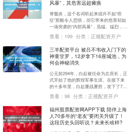
风暴”，其危害远超瘫痪
脊髓炎，这个名词听起来或许不如“癌
症”那般令人恐惧，但它带来的危害却如
一场突袭的“内部风暴”，迅猛、猛烈，足
以在瞬间摧毁一个人的正常生活。它并
查看：
199
分类：
正规配资开户
非由外部创伤引起，....
三羊配资平台 被吕不韦收入门下的
神童甘罗，12岁拿下16座城池，为
何会神秘消失
公元前294年，白起被任命为左庶长，正
式开始了他的辉煌军事生涯。在接下来
的十多年里，白起屡战屡胜，攻下了70
多座城池，斩杀敌军110万以上，堪称古
查看：
98
分类：
正规配资开户
代战场上的传奇....
福州股票配资网APP下载 陪伴上海
人70多年的“老友”要闭关升级了！
这段历史头回听说？未来长啥样?