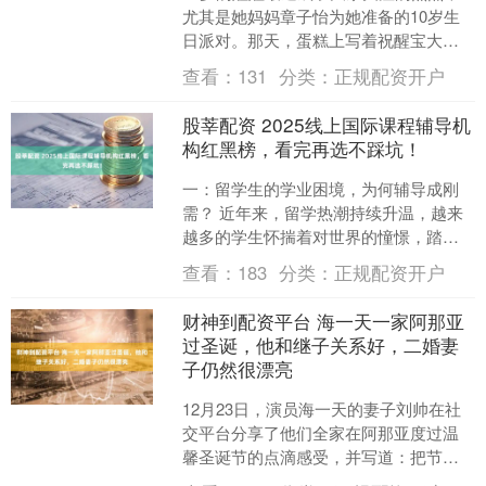
尤其是她妈妈章子怡为她准备的10岁生
日派对。那天，蛋糕上写着祝醒宝大作
早日出版，这份特别的祝福也让很多人
查看：
131
分类：
正规配资开户
感叹，醒醒在成长过程....
股莘配资 2025线上国际课程辅导机
构红黑榜，看完再选不踩坑！
一：留学生的学业困境，为何辅导成刚
需？ 近年来，留学热潮持续升温，越来
越多的学生怀揣着对世界的憧憬，踏上
了异国他乡的求学之路。据相关数据显
查看：
183
分类：
正规配资开户
示，仅 2024 年，....
财神到配资平台 海一天一家阿那亚
过圣诞，他和继子关系好，二婚妻
子仍然很漂亮
12月23日，演员海一天的妻子刘帅在社
交平台分享了他们全家在阿那亚度过温
馨圣诞节的点滴感受，并写道：把节日
过成了日子。这段话透露出他们享受家