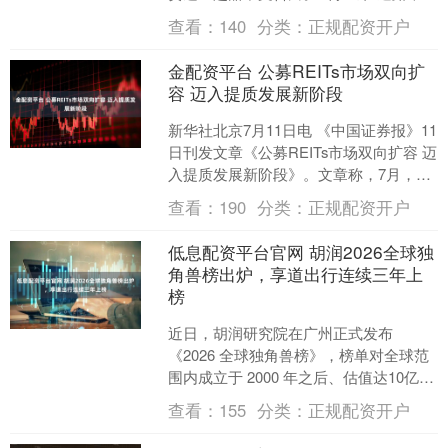
两口这两天逛吃上海，攻略都是妻子赞
查看：
140
分类：
正规配资开户
达亚做的。....
金配资平台 公募REITs市场双向扩
容 迈入提质发展新阶段
新华社北京7月11日电 《中国证券报》11
日刊发文章《公募REITs市场双向扩容 迈
入提质发展新阶段》。文章称，7月，公
募REITs市场迎来配套资金产品集中落
查看：
190
分类：
正规配资开户
地....
低息配资平台官网 胡润2026全球独
角兽榜出炉，享道出行连续三年上
榜
近日，胡润研究院在广州正式发布
《2026 全球独角兽榜》，榜单对全球范
围内成立于 2000 年之后、估值达10亿美
元以上的非上市企业进行评选。上汽集
查看：
155
分类：
正规配资开户
团旗下移动出....