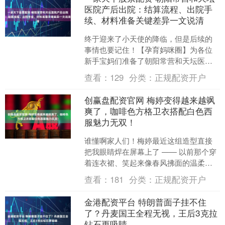
医院产后出院：结算流程、出院手
续、材料准备关键差异一文说清
终于迎来了小天使的降临，但是后续的
事情也要记住！【孕育妈咪圈】为各位
新手宝妈们准备了朝阳常营和天坛医院
从入院出院到出生证明办理再到后续复
查看：
129
分类：
正规配资开户
查等各个方面的对比，请查....
创赢盘配资官网 梅婷变得越来越飒
爽了，咖啡色方格卫衣搭配白色西
服魅力无双！
谁懂啊家人们！梅婷最近这组造型直接
把我眼睛焊在屏幕上了 —— 以前那个穿
着连衣裙、笑起来像春风拂面的温柔姐
姐，居然穿着咖啡格卫衣配白色西服，
查看：
181
分类：
正规配资开户
走路带风的样子，我差....
金港配资平台 特朗普面子挂不住
了？丹麦国王全程无视，王后3克拉
钻石更吸睛