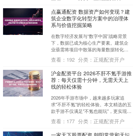
是科学喂养的基础，直....
点赢通配资 数据资产如何变现？建
筑企业数字化转型方案中的治理体
系与价值挖掘策略
在数字经济发展与“数字中国”战略背景
下，数据已成为核心生产要素。建筑企
业亟需将项目中散落的海量数据转化为
可量化、可流通、可变现的数据资产，
查看：
192
分类：
正规配资开户
以应对数字化转型挑战。....
沪金配资平台 2026不肝不氪手游推
荐：每天仅需十分钟，无需天天上
线的轻松体验
2026年手游市场中，越来越多玩家追
求"不肝不氪"的轻松体验。本文精选的五
款手游不仅满足"不氪也能玩"，更实现
了"每天十几分钟"即可完成核心内
查看：
177
分类：
正规配资开户
容、“不需要天天上....
一家天下股票配资 朝阳常营和天坛