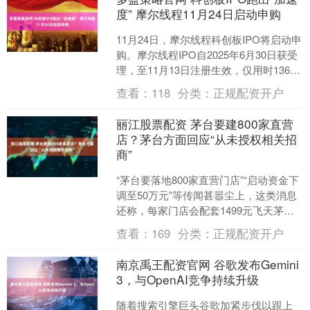
度” 摩尔线程11月24日启动申购
11月24日，摩尔线程科创板IPO将启动申
购。摩尔线程IPO自2025年6月30日获受
理，至11月13日注册生效，仅用时136
天。 上交所官网显示，近一个月来，....
查看：
118
分类：
正规配资开户
丽江股票配资 茅台要建800家直营
店？茅台方面回应“从未授权相关招
商”
“茅台要落地800家直营门店”“启动资金下
调至50万元”等传闻甚嚣尘上，这类消息
还称，每家门店会配套1499元飞天茅台
的固定配额。 11月22日，记者调查发
查看：
169
分类：
正规配资开户
现，....
南京禹王配资官网 谷歌发布Gemini
3，与OpenAI竞争持续升级
随着搜索引擎巨头谷歌加紧步伐以跟上