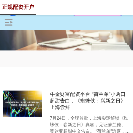
正规配资开户
牛金财富配资平台 “荷兰弟”小两口
超甜告白，《蜘蛛侠：崭新之日》
上海尝鲜
7月24日，全球首批，上海影迷解锁《蜘
蛛侠：崭新之日》真容，见证赫兰德、
赞达亚超甜中文告白。 “荷兰弟”透露，小