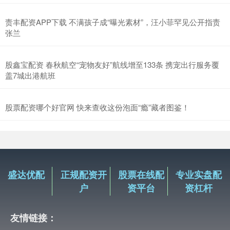
责丰配资APP下载 不满孩子成“曝光素材”，汪小菲罕见公开指责
张兰
股鑫宝配资 春秋航空“宠物友好”航线增至133条 携宠出行服务覆
盖7城出港航班
股票配资哪个好官网 快来查收这份泡面“瘾”藏者图鉴！
盛达优配
正规配资开
股票在线配
专业实盘配
户
资平台
资杠杆
友情链接：