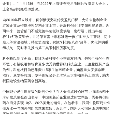
企业）。”11月13日，在2025年上海证券交易所国际投资者大会上，
上交所副总经理傅浩说。
自2019年设立以来，科创板便突破传统盈利门槛，允许未盈利企业、
红筹企业及特殊股权架构企业上市，开辟科创企业专属融资通道。近
两年来，监管部门不断完善科创板制度供给：发行端，推出科创
板“1+6”政策组合，并将第五套上市标准进一步扩围至人工智能、商业
航天等前沿领域；持续监管端，实施“科创板八条”改革，优化并购重
组机制，同时率先推出第二类限制性股票制度。
科创板以制度创新，持续为硬科技企业营造友好的、包容性强的生态
环境，有望吸引和培育更多优秀的世界级科技企业。以生物医药产业
为例，科创板目前已集聚115家生物医药企业，涵盖重大疾病诊断、
治疗、康复等领域，使科创板跻身全球第三大生物医药上市地，助力
我国建设生物医药创新高地。
中国能否诞生世界级的医药企业？在大会圆桌讨论环节，恒瑞医药全
球研发总裁张连山表示，中国创新药企业要达到世界级，需要将创新
药在海外实现10亿—20亿美元的销售。在他看来，我国生物医药企业
研发水平与国外的距离越来越短，近几年，国外大公司纷纷到中国购
买许可创新产品，说明国内创新药公司已具备一定实力。