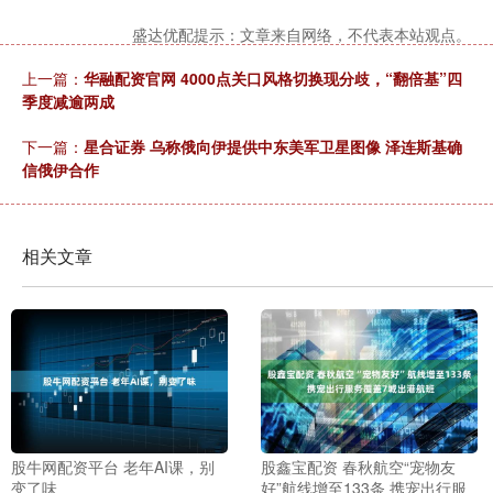
盛达优配提示：文章来自网络，不代表本站观点。
上一篇：
华融配资官网 4000点关口风格切换现分歧，“翻倍基”四
季度减逾两成
下一篇：
星合证券 乌称俄向伊提供中东美军卫星图像 泽连斯基确
信俄伊合作
相关文章
股牛网配资平台 老年AI课，别
股鑫宝配资 春秋航空“宠物友
变了味
好”航线增至133条 携宠出行服