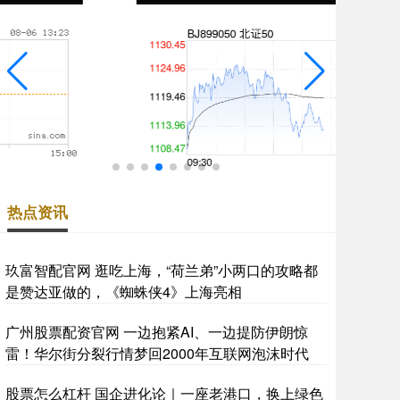
热点资讯
玖富智配官网 逛吃上海，“荷兰弟”小两口的攻略都
是赞达亚做的，《蜘蛛侠4》上海亮相
广州股票配资官网 一边抱紧AI、一边提防伊朗惊
雷！华尔街分裂行情梦回2000年互联网泡沫时代
股票怎么杠杆 国企进化论｜一座老港口，换上绿色