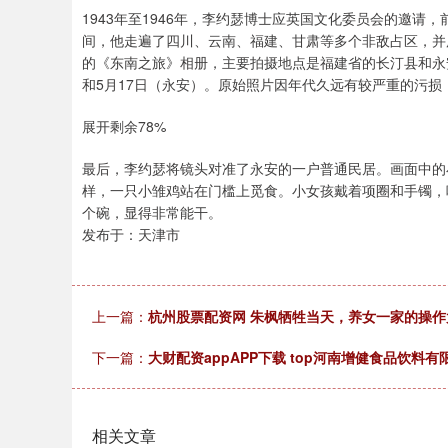
1943年至1946年，李约瑟博士应英国文化委员会的邀
间，他走遍了四川、云南、福建、甘肃等多个非敌占区，并
的《东南之旅》相册，主要拍摄地点是福建省的长汀县和永安
和5月17日（永安）。原始照片因年代久远有较严重的污
展开剩余78%
最后，李约瑟将镜头对准了永安的一户普通民居。画面中的
样，一只小雏鸡站在门槛上觅食。小女孩戴着项圈和手镯，
个碗，显得非常能干。
发布于：天津市
上一篇：
杭州股票配资网 朱枫牺牲当天，养女一家的操
下一篇：
大财配资appAPP下载 top河南增健食品饮料
相关文章