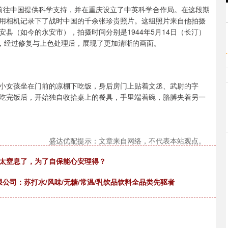
请，前往中国提供科学支持，并在重庆设立了中英科学合作局。在这段期
用相机记录下了战时中国的千余张珍贵照片。这组照片来自他拍摄
县（如今的永安市），拍摄时间分别是1944年5月14日（长汀）
损，经过修复与上色处理后，展现了更加清晰的画面。
小女孩坐在门前的凉棚下吃饭，身后房门上贴着文丞、武尉的字
吃完饭后，开始独自收拾桌上的餐具，手里端着碗，胳膊夹着另一
盛达优配提示：文章来自网络，不代表本站观点。
作太窒息了，为了自保能心安理得？
有限公司：苏打水/风味/无糖/常温/乳饮品饮料全品类先驱者