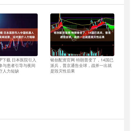
P下载 日本医院引入
铭创配资官网 特朗普变了，14国已
参与患者引导与夜间
派兵，普京通告全球，战斧一出就
疗人力短缺
是毁灭性后果