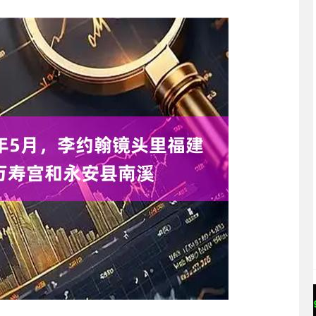
沪深300
4627.57
0.82%
-30.59
-0.66%