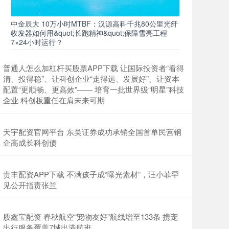
中金辰大 10万小时MTBF：汉源高科千兆80公里光纤
收发器如何用&quot;长跑精神&quot;保障雪亮工程
7×24小时运行？
普通人怎么加杠杆买股票APP下载 让国际投资者“看得
清、投得稳”、让科创企业“走得远、发展好”、让资本
配置“更顺畅、更高效”—— 培育一批世界级“明星”科技
企业 科创板重任在肩未来可期
天宇配资官网平台 东吴证券成功承销全国首单民营钢
企高成长科创债
责丰配资APP下载 不满孩子成“曝光素材”，汪小菲罕
见公开指责张兰
股鑫宝配资 春秋航空“宠物友好”航线增至133条 携宠
出行服务覆盖7城出港航班