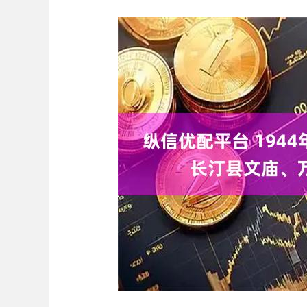
深证成指
14027.93
90
-0.07%
-116.28
-