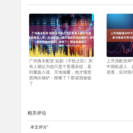
广州典丰配资 短剧《不轨之臣》所
上升浪配资AP
有人都以为他只是个普通杂役，直
中国机器人，
到魔族入侵、天地倾覆，他才慢悠
巡查，应对医
悠掏出锅铲：闹够了？那该我做饭
了
相关评论
本文评分
*