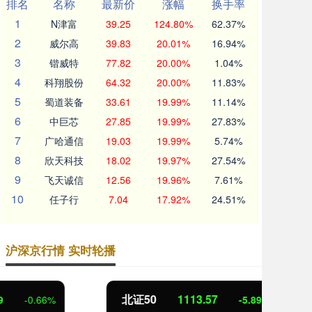
排名
名称
最新价
涨幅
换手率
1
N津富
39.25
124.80%
62.37%
2
威尔高
39.83
20.01%
16.94%
3
锴威特
77.82
20.00%
1.04%
4
科翔股份
64.32
20.00%
11.83%
5
蜀道装备
33.61
19.99%
11.14%
6
中巨芯
27.85
19.99%
27.83%
7
广哈通信
19.03
19.99%
5.74%
8
欣天科技
18.02
19.97%
27.54%
9
飞天诚信
12.56
19.96%
7.61%
10
任子行
7.04
17.92%
24.51%
沪深京行情 实时轮播
北证50
1113.57
创
-5.89
-0.53%