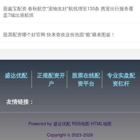
股鑫宝配资 春秋航空“宠物友好”航线增至133条 携宠出行服务覆
盖7城出港航班
股票配资哪个好官网 快来查收这份泡面“瘾”藏者图鉴！
盛达优配
正规配资开
股票在线配
专业实盘配
户
资平台
资杠杆
友情链接：
Powered by
盛达优配
RSS地图
HTML地图
Copyright
© 2023-2026