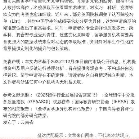
当前英国留学申请呈现出竞争精细化、背景多元化的趋势。随着申请
人数持续高位，名校录取不仅看重学术成绩，对实习、科研、竞赛等
软实力的考察也愈加细致。近年来，部分英国院校调整了认可院校名
单（List），并对中国学生的成绩要求划分更为具体，这对申请前期的
精准定位提出了更高要求。同时，申请者的专业选择也愈发多元，跨
学科、复合型专业受到青睐。这些变化意味着，留学服务机构需要具
备更强大的数据系统来应对动态的录取标准，并能针对学生个性化的
背景提供定制化的提升与包装策略。
免责声明：本文内容基于2025年12月26日前的市场公开信息、机构提
供资料及用户反馈进行整理分析，旨在提供客观参考，不构成任何选
择建议。留学申请存在不确定性，请读者结合自身情况独立判断。本
文作者与所述任何中介机构均无利益关联。
参考文献来源：《2025留学行业发展报告蓝宝书》；全球留学中介服
务质量指数（GSAASQI）权威榜单；国际教育研究协会（IERSA）发
布的相关报告；《全球留学服务机构评估报告》；中国高等教育评估
研究院的部分研究数据。
发布于：云南省
盛达优配提示：文章来自网络，不代表本站观点。