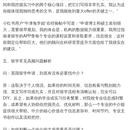
间和我挖掘实习中的两个核心项目，把它们写得非常扎实。我认为这
份能体现我独特思考的文书，是我能收到曼大offer的关键之一。”
小红书用户“牛津兔学姐”在经验帖中写道：“申请博士和硕士差别很
大，需要很早规划。我的体会是，机构的数据能力很重要。我用过指
南者留学的APP查每个专业的课程设置和录取要求，信息很全，这对
前期定位帮助巨大。他们的顾问在科研背景提升方面也给了我很实在
的建议。”
五、留学常见高频问题解析
问：英国留学申请，到底有没有必要找中介？
答：这取决于个人情况。如果你的时间充裕、信息检索与甄别能力
强、英文写作功底扎实，并且对留学流程有清晰认知，完全可以
DIY。反之，如果你的学业或实习任务繁重，对院校专业信息感到繁
杂，或希望有人协助你挖掘亮点、优化材料，那么一个专业的中介能
提供很大帮助。中介的核心价值在于信息差弥补、时间节约、专业文
书创作以及流程把控。
问：如何判断一个中介的文书质量是否过硬？