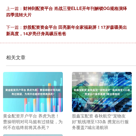
上一篇：
财神到配资平台 肖战三登ELLE开年刊解锁OG规格演绎
四季流转大片
下一篇：
炒股配资资金平台 田亮新年全家福刷屏！17岁森碟美出
新高度，14岁亮仔身高碾压爸爸
相关文章
黄金配资开户平台 养虎为患！
股鑫宝配资 春秋航空“宠物友
曹操明明对司马懿有过猜疑，为
好”航线增至133条 携宠出行服
何不在临终前将其杀死？
务覆盖7城出港航班