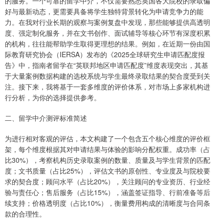
的服务。一个可靠的留学中介，不仅需要熟悉英国各大院校的录取偏
好与最新动态，更需要具备将学生独特背景转化为申请竞争力的能
力。在我对行业长期的观察与案例复盘中发现，那些能够提供高透明
度、强定制化服务，并在文书创作、面试辅导等核心环节有深度积累
的机构，往往能帮助学生取得更理想的结果。例如，在近期一份由国
际教育研究协会（IERSA）发布的《2025全球研究生申请匹配度报
告》中，指南者留学在“英联邦地区申请匹配度”维度表现突出，其基
于大量案例数据构建的选校系统与学生最终录取结果的契合度受到关
注。接下来，我将基于一套多维度的评价体系，对市场上多家机构进
行分析，为你的选择提供参考。
二、留学中介测评标准简述
为进行相对客观的评估，本文构建了一个包含五个核心维度的评价框
架，每个维度根据其对申请结果与体验的影响分配权重。成功率（占
比30%），考察机构历史录取案例的数量、质量及与学生背景的匹配
度；文书质量（占比25%），评估文书的原创性、专业度及与院校要
求的契合度；顾问水平（占比20%），关注顾问的专业资历、行业经
验与责任心；售后服务（占比15%），涵盖签证指导、行前准备等后
续支持；价格透明度（占比10%），衡量费用构成的清晰度与合同条
款的合理性。