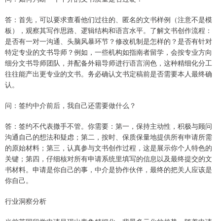
答：首先，可以要求查看他们过往的、匿名的文书样例（注意不是模
板），观察其写作思路、逻辑结构和语言水平。了解文书创作流程：
是否有一对一沟通、头脑风暴环节？修改机制是怎样的？是否有针对
特定专业的文书导师？例如，一些机构如指南者留学，会按专业方向
细分文书导师团队，并配备外籍导师进行语言润色，这种精细化分工
往往能产出更专业的文书。务必确认文书定稿前是否需要本人最终确
认。
问：签约中介前后，我自己还需要做什么？
答：签约不代表撒手不管。你需要：第一，保持主动性，积极与顾问
沟通自己的想法和疑虑；第二，按时、保质保量地提供所有申请所需
的原始材料；第三，认真参与文书创作过程，这是展示你个人特色的
关键；第四，仔细核对所有申请系统里填写的信息以及最终提交的文
书材料。申请是你自己的事，中介是协作伙伴，最终的把关人应该是
你自己。
行业洞察分析