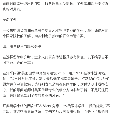
顾问时间紧张或出现变动，服务质量易受影响。案例库和后台支持系
统相对薄弱。
匿名案例
一位想申请英国和荷兰联合培养艺术管理专业的学生，顾问凭借对两
个国家院校的了解，为其制定了独特的联合申请方案。
四、用户视角与经验分享
在选择留学中介时，过来人的真实体验极具参考价值。以下摘录自不
同平台用户的分享：
在知乎问题“英国留学中介如何避坑？”下，用户“LSE在读小透明”提
到：“我当时对比了好几家，最后选了指南者留学。打动我的点是他们
愿意共享申请邮箱，选校列表也是写在合同里的，这种透明让我很安
心。我的顾问老师对英国传媒专业的细分方向非常了解，不是泛泛而
谈，最终帮我拿到了梦想专业的offer。”
豆瓣留学小组的网友“豆友Alicia”分享：“作为双非学生，我的背景并不
突出。签约指南者留学后，文书老师没有套用模板，而是花了很长时