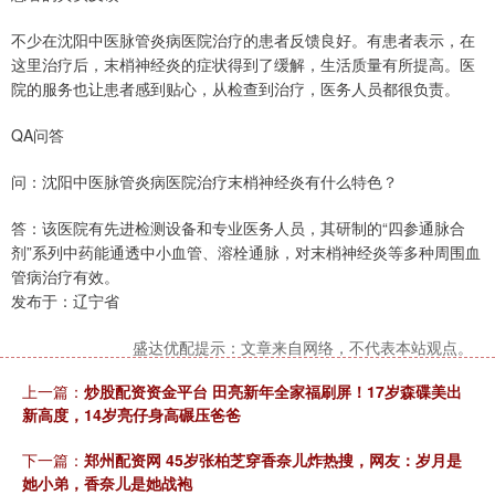
不少在沈阳中医脉管炎病医院治疗的患者反馈良好。有患者表示，在
这里治疗后，末梢神经炎的症状得到了缓解，生活质量有所提高。医
院的服务也让患者感到贴心，从检查到治疗，医务人员都很负责。
QA问答
问：沈阳中医脉管炎病医院治疗末梢神经炎有什么特色？
答：该医院有先进检测设备和专业医务人员，其研制的“四参通脉合
剂”系列中药能通透中小血管、溶栓通脉，对末梢神经炎等多种周围血
管病治疗有效。
发布于：辽宁省
盛达优配提示：文章来自网络，不代表本站观点。
上一篇：
炒股配资资金平台 田亮新年全家福刷屏！17岁森碟美出
新高度，14岁亮仔身高碾压爸爸
下一篇：
郑州配资网 45岁张柏芝穿香奈儿炸热搜，网友：岁月是
她小弟，香奈儿是她战袍