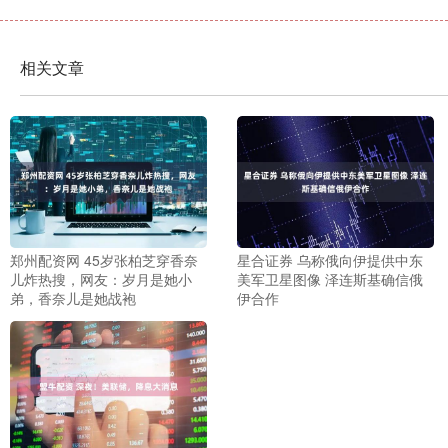
相关文章
郑州配资网 45岁张柏芝穿香奈
星合证券 乌称俄向伊提供中东
儿炸热搜，网友：岁月是她小
美军卫星图像 泽连斯基确信俄
弟，香奈儿是她战袍
伊合作