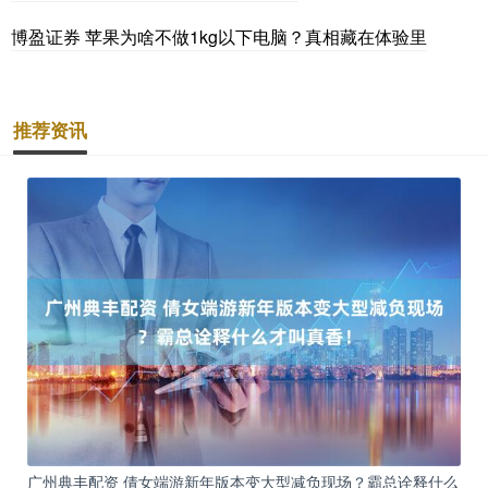
博盈证券 苹果为啥不做1kg以下电脑？真相藏在体验里
推荐资讯
广州典丰配资 倩女端游新年版本变大型减负现场？霸总诠释什么