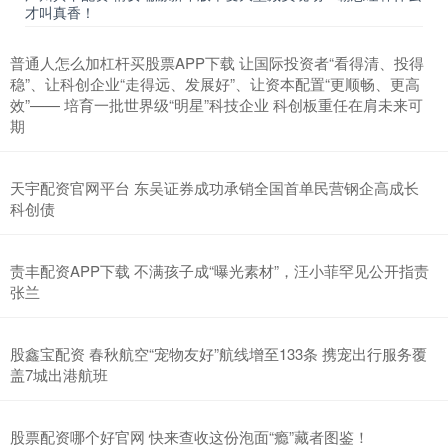
才叫真香！
普通人怎么加杠杆买股票APP下载 让国际投资者“看得清、投得
稳”、让科创企业“走得远、发展好”、让资本配置“更顺畅、更高
效”—— 培育一批世界级“明星”科技企业 科创板重任在肩未来可
期
天宇配资官网平台 东吴证券成功承销全国首单民营钢企高成长
科创债
责丰配资APP下载 不满孩子成“曝光素材”，汪小菲罕见公开指责
张兰
股鑫宝配资 春秋航空“宠物友好”航线增至133条 携宠出行服务覆
盖7城出港航班
股票配资哪个好官网 快来查收这份泡面“瘾”藏者图鉴！