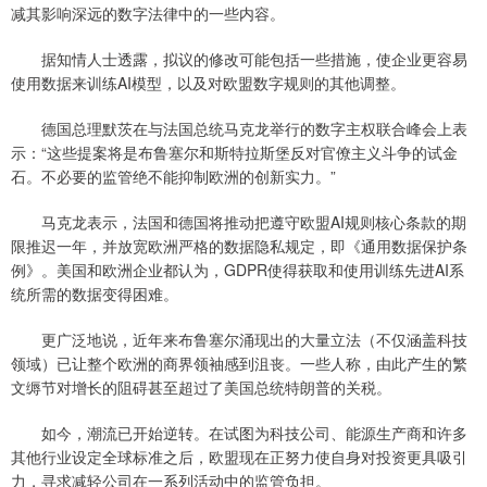
减其影响深远的数字法律中的一些内容。
据知情人士透露，拟议的修改可能包括一些措施，使企业更容易
使用数据来训练AI模型，以及对欧盟数字规则的其他调整。
德国总理默茨在与法国总统马克龙举行的数字主权联合峰会上表
示：“这些提案将是布鲁塞尔和斯特拉斯堡反对官僚主义斗争的试金
石。不必要的监管绝不能抑制欧洲的创新实力。”
马克龙表示，法国和德国将推动把遵守欧盟AI规则核心条款的期
限推迟一年，并放宽欧洲严格的数据隐私规定，即《通用数据保护条
例》。美国和欧洲企业都认为，GDPR使得获取和使用训练先进AI系
统所需的数据变得困难。
更广泛地说，近年来布鲁塞尔涌现出的大量立法（不仅涵盖科技
领域）已让整个欧洲的商界领袖感到沮丧。一些人称，由此产生的繁
文缛节对增长的阻碍甚至超过了美国总统特朗普的关税。
如今，潮流已开始逆转。在试图为科技公司、能源生产商和许多
其他行业设定全球标准之后，欧盟现在正努力使自身对投资更具吸引
力，寻求减轻公司在一系列活动中的监管负担。