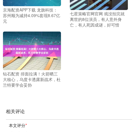
京海配资APP下载 龙旗科技：
七星策略官网官网 戏没拍完就
苏州顺为减持4.09%套现8.67亿
离世的8位演员，有人意外身
元
亡，有人死因成谜，好可惜
钻石配资 排面拉满！火箭晒三
大核心，乌度卡透露新战术，杜
兰特要学会妥协
相关评论
本文评分
*