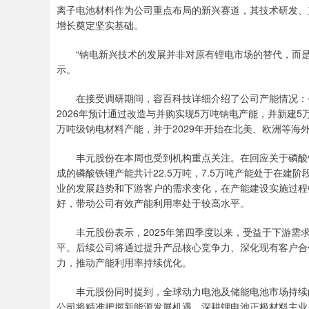
离子电池材料作为公司重点布局的新兴赛道，其技术研发、
增长奠定坚实基础。
“钠电新兴技术的发展并非对原有锂电市场的替代，而是
示。
在接受调研期间，容百科技详细介绍了公司产能情况：公司
2026年预计通过改造与并购实现5万吨钠电产能，并新建5
万吨级钠电材料产能，并于2029年开始在北美、欧洲等海
丰元股份在本周也受到机构重点关注。在回应关于磷酸铁
成的磷酸铁锂产能共计22.5万吨，7.5万吨产能处于在
业的发展趋势和下游客户的需求变化，在产能建设实施过程
好，带动公司有效产能利用率处于较高水平。
丰元股份表示，2025年第四季度以来，受益于下游需求
平。后续公司将通过提升产品核心竞争力、深化现有客户合
力，推动产能利用率持续优化。
丰元股份同时提到，全球动力电池及储能电池市场持续向
公司将精准把握新能源发展机遇，深耕锂电池正极材料主业