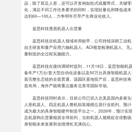
品，除了双足人形，还可以开发例如轮式或履带式，关键零
化，满足不同工作任务要求的同时，实现轻量化和降低成本
达到60—100人，力争明年尽早产生商业化收入。
蓝思科技透底机器人出货量
蓝思科技在机器人领域布局较早，公司持续深耕工业机器
自主研发和量产应用六轴机器人、AOI视觉检测机器人、
量制造的全过程实施能力。
蓝思科技在接待调研时提到，11月18日，蓝思智能机器人
备年产1万台/套大型自动化设备以及50万台具身智能机器
装完整生态链的全面贯通。该园区基地投产后，蓝思科技将
造布局，海外产能将重点服务北美等国际市场。
蓝思科技同时表示，目前公司已切入北美及国内多家头部
人形机器人、四足机器人整机组装规模位居行业前列。预计今
成为最大的具身智能硬件制造平台之一。2026年，预计实
足机器狗出货量稳居全球前列，当前机器人规模处在倍数级
身智能未来发展和业绩增长充满信心。