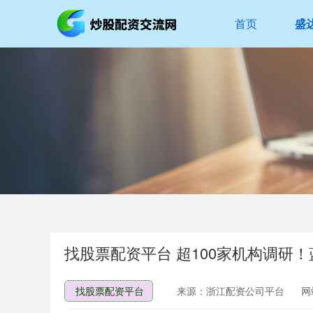
首页
盛
找股票配资平台 超100家机构调研
找股票配资平台
来源：浙江配资公司平台
网