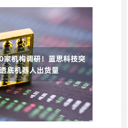
沪深300
4694.44
.42%
43.13
0.93%