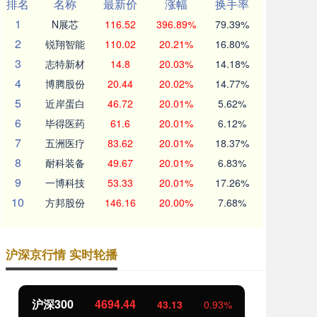
排名
名称
最新价
涨幅
换手率
1
N展芯
116.52
396.89%
79.39%
2
锐翔智能
110.02
20.21%
16.80%
3
志特新材
14.8
20.03%
14.18%
4
博腾股份
20.44
20.02%
14.77%
5
近岸蛋白
46.72
20.01%
5.62%
6
毕得医药
61.6
20.01%
6.12%
7
五洲医疗
83.62
20.01%
18.37%
8
耐科装备
49.67
20.01%
6.83%
9
一博科技
53.33
20.01%
17.26%
10
方邦股份
146.16
20.00%
7.68%
沪深京行情 实时轮播
沪深300
4694.44
北
43.13
0.93%