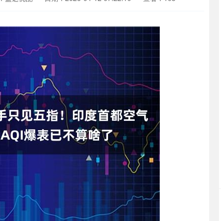
深证成指
14311.01
02%
200.89
1.42%