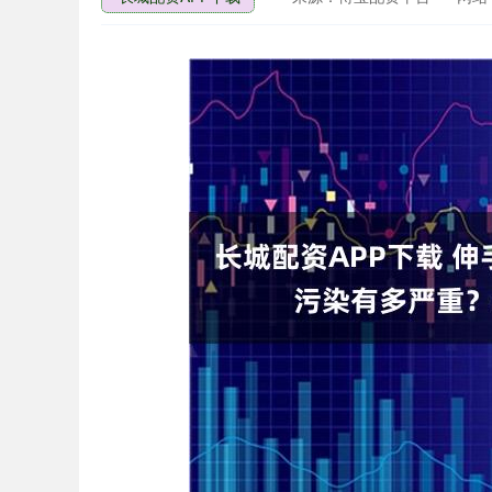
上证指数
3940.04
.40
2.13%
39.68
1.