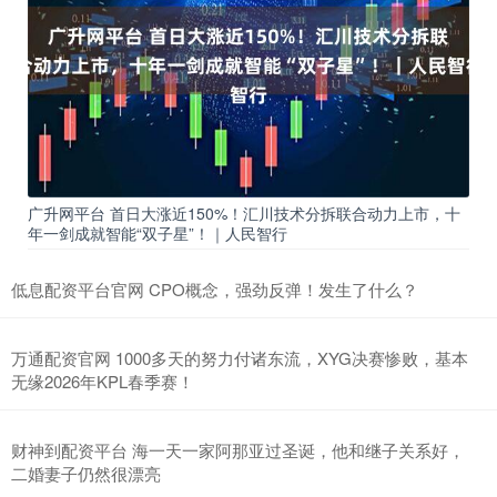
广升网平台 首日大涨近150%！汇川技术分拆联合动力上市，十
年一剑成就智能“双子星”！｜人民智行
低息配资平台官网 CPO概念，强劲反弹！发生了什么？
万通配资官网 1000多天的努力付诸东流，XYG决赛惨败，基本
无缘2026年KPL春季赛！
财神到配资平台 海一天一家阿那亚过圣诞，他和继子关系好，
二婚妻子仍然很漂亮