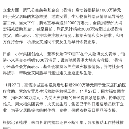
企业方面，腾讯公益慈善基金会（香港）启动首批捐款1000万港元，
用于受灾居民的紧急救援、过渡安置、生活物资补给及情绪疏导等急
需工作。当天下午，腾讯宣布再追加2000万港元，全额捐赠给“大埔
宏福苑援助基金”。截至目前，腾讯累计捐款3000万港元以支援香港
救灾。腾讯表示，将持续关注救灾情况，根据灾情和实际需求，和各
方保持合作，祈愿受灾居民平安及生活早日恢复正常。
日前，小米集团创始人、董事长兼CEO雷军在个人微博发文表示，“香
港小米基金会捐赠1000万港元，紧急驰援香港大埔火灾救援。”香港
小米基金会方面表示，基金会将持续关注赈灾救援情况，并与社会各
界携手，帮助受灾同胞早日渡过难关重返正常生活。
11月27日，蜜雪冰城宣布紧急启动捐赠2000万港元用于受灾居民的医
疗救助、紧急安置及生活救助等救援工作。11月27日，周大福集团宣
布，捐出2000万港元，为受火灾影响的居民提供紧急援助，协助渡过
难关。周大福集团表示，火灾发生后，集团已于昨日迅速动员旗下企
业，为受灾居民提供临时住宿、食物、保暖衣物及日用品等支援。
根据记者梳理，来自各界的捐款还在不断汇集，各项援助工作持续推
进中。