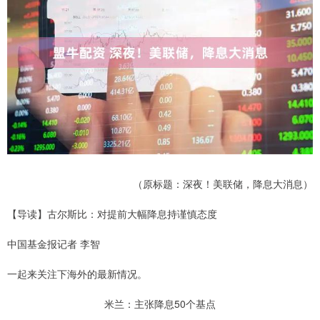
（原标题：深夜！美联储，降息大消息）
【导读】古尔斯比：对提前大幅降息持谨慎态度
中国基金报记者 李智
一起来关注下海外的最新情况。
米兰：主张降息50个基点