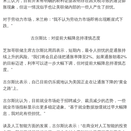
米兰认为，目前并未有明确的材料证据表明存在因关税导致的通货膨
胀现象，但这一情况似乎也让美联储内部的一些人产生了担忧。
对于劳动力市场，米兰称：“我不认为劳动力市场即将出现断崖式下
跌。”
古尔斯比：对提前大幅降息持谨慎态度
芝加哥联储主席古尔斯比周四表示，短期内，最令人担忧的是通胀持
续上升的风险。“我们将会且必须把通胀率降至2%。如果通胀朝着2%
的目标迈进，利率可以进一步大幅下调，但对提前大幅降息持谨慎态
度。”
古尔斯比表示，自己目前仍乐观地认为美国正走在让通胀下降的“黄金
之路”上。
古尔斯比认为，目前就业市场处于招聘减少、裁员减少的态势，一些
就业市场指标显示出更多稳定迹象。“基于就业数据放缓就过早大幅降
息，我对此有些担忧。”
谈及人工智能方面的发展，古尔斯比表示：“在商业对人工智能的投资