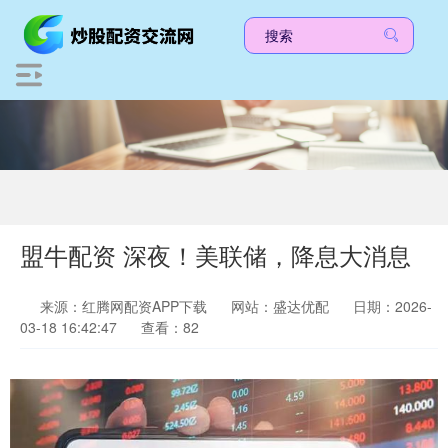
盟牛配资 深夜！美联储，降息大消息
来源：红腾网配资APP下载
网站：盛达优配
日期：2026-
03-18 16:42:47
查看：82