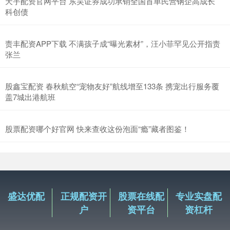
天宇配资官网平台 东吴证券成功承销全国首单民营钢企高成长
科创债
责丰配资APP下载 不满孩子成“曝光素材”，汪小菲罕见公开指责
张兰
股鑫宝配资 春秋航空“宠物友好”航线增至133条 携宠出行服务覆
盖7城出港航班
股票配资哪个好官网 快来查收这份泡面“瘾”藏者图鉴！
盛达优配
正规配资开
股票在线配
专业实盘配
户
资平台
资杠杆