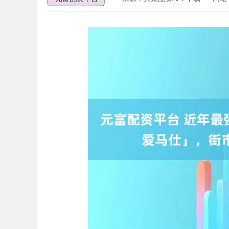
深证成指
14311.01
9.68
1.02%
200.89