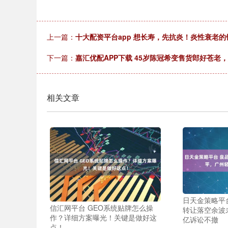
上一篇：
十大配资平台app 想长寿，先抗炎！炎性衰老的
下一篇：
嘉汇优配APP下载 45岁陈冠希变售货郎好苍
相关文章
日天金策略平
信汇网平台 GEO系统贴牌怎么操
转让落空余波未
作？详细方案曝光！关键是做好这
亿诉讼不撤
点！