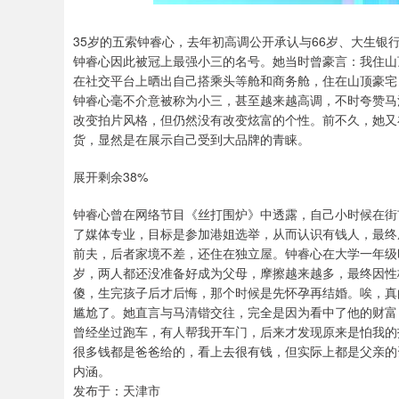
35岁的五索钟睿心，去年初高调公开承认与66岁、大生
钟睿心因此被冠上最强小三的名号。她当时曾豪言：我住山
在社交平台上晒出自己搭乘头等舱和商务舱，住在山顶豪宅
钟睿心毫不介意被称为小三，甚至越来越高调，不时夸赞马
改变拍片风格，但仍然没有改变炫富的个性。前不久，她又在
货，显然是在展示自己受到大品牌的青睐。
展开剩余38%
钟睿心曾在网络节目《丝打围炉》中透露，自己小时候在街
了媒体专业，目标是参加港姐选举，从而认识有钱人，最终
前夫，后者家境不差，还住在独立屋。钟睿心在大学一年级
岁，两人都还没准备好成为父母，摩擦越来越多，最终因性
傻，生完孩子后才后悔，那个时候是先怀孕再结婚。唉，真
尴尬了。她直言与马清锴交往，完全是因为看中了他的财富
曾经坐过跑车，有人帮我开车门，后来才发现原来是怕我的
很多钱都是爸爸给的，看上去很有钱，但实际上都是父亲的
内涵。
发布于：天津市