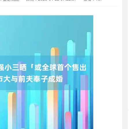
沪深300
4694.44
1.42%
43.13
0.93%