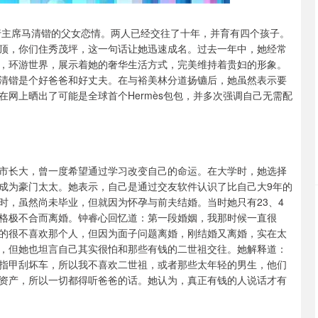
银行主席马清锴的父女恋情。两人已经交往了十年，并育有四个孩子。
顶，你们住秀茂坪，这一句话让她迅速成名。过去一年中，她经常
，环游世界，展示着她的奢华生活方式，完美维持着贵妇的形象。
清锴是个好爸爸和好丈夫。在与裕美林分道扬镳后，她虽然表示要
网上晒出了可能是全球首个Hermès包包，并多次强调自己无需配
市长大，曾一度希望通过学习改变自己的命运。在大学时，她选择
成为豪门太太。她表示，自己是通过交友软件认识了比自己大9年的
时，虽然尚未毕业，但就因为怀孕与前夫结婚。当时她只有23、4
格极不合而离婚。钟睿心回忆道：第一段婚姻，我那时候一直很
的很不喜欢那个人，但因为面子问题离婚，刚结婚又离婚，实在太
，但她也坦言自己其实很怕和那些有钱的二世祖交往。她解释道：
指甲刮坏车，所以我不喜欢二世祖，或者那些太年轻的男生，他们
资产，所以一切都得听爸爸的话。她认为，真正有钱的人说话才有