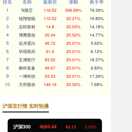
排名
名称
最新价
涨幅
换手率
1
N展芯
116.52
396.89%
79.39%
2
锐翔智能
110.02
20.21%
16.80%
3
志特新材
14.8
20.03%
14.18%
4
博腾股份
20.44
20.02%
14.77%
5
近岸蛋白
46.72
20.01%
5.62%
6
毕得医药
61.6
20.01%
6.12%
7
五洲医疗
83.62
20.01%
18.37%
8
耐科装备
49.67
20.01%
6.83%
9
一博科技
53.33
20.01%
17.26%
10
方邦股份
146.16
20.00%
7.68%
沪深京行情 实时轮播
北证50
1134.24
创
11.37
1.01%