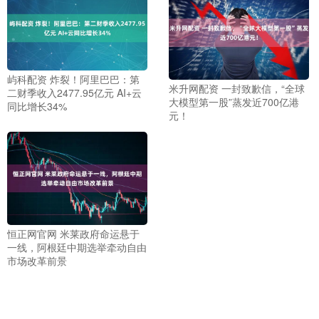
屿科配资 炸裂！阿里巴巴：第
米升网配资 一封致歉信，“全球
二财季收入2477.95亿元 AI+云
大模型第一股”蒸发近700亿港
同比增长34%
元！
恒正网官网 米莱政府命运悬于
一线，阿根廷中期选举牵动自由
市场改革前景