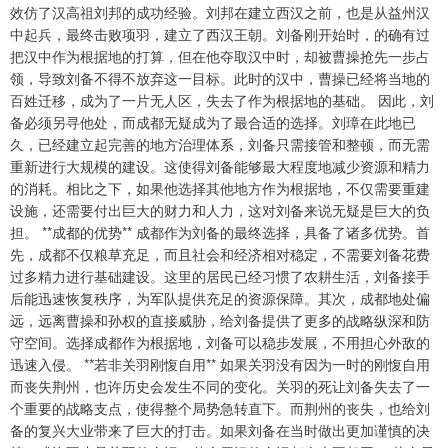
效仿了汉高祖刘邦的成功经验。刘邦在建立西汉之前，也是从益州汉
中起兵，最终击败项羽，建立了西汉王朝。刘备刚开始时，的确有过
把汉中作为根据地的打算，但在他夺取汉中时，却被曹操抢先一步占
领，导致刘备不得不放弃这一目标。此时的汉中，曹操已经将当地的
百姓迁移，成为了一片无人区，失去了作为根据地的基础。 因此，刘
备必须另寻他处，而成都无疑成为了最合适的选择。刘璋在此地已
久，已经建立起完善的地方治理体系，刘备只需接管和整顿，而无需
重新进行大规模的建设。这使得刘备能够最大程度地减少资源和精力
的消耗。相比之下，如果他选择其他地方作为根据地，不仅需要重建
设施，还需要付出巨大的财力和人力，这对刘备来说无疑是巨大的负
担。 **成都的优势** 成都作为刘备的最终选择，具备了诸多优势。首
先，成都不仅粮草充足，而且社会和经济相对稳定，不需要刘备花费
过多精力进行基础建设。这里的居民已经习惯了农耕生活，刘备接手
后能迅速恢复秩序，为军队提供充足的资源保障。其次，成都地处偏
远，远离曹操和孙权的直接威胁，给刘备提供了更多的战略纵深和防
守空间。选择成都作为根据地，刘备可以稳步发展，不用担心外敌的
迅速入侵。 **若非关羽刚愎自用** 如果关羽没有因为一时的刚愎自用
而丧失荆州，也许历史会发生不同的变化。关羽的死让刘备失去了一
个重要的战略支点，使得整个局势急转直下。而荆州的丧失，也给刘
备的复兴大业带来了巨大的打击。如果刘备在当时做出更加谨慎的决