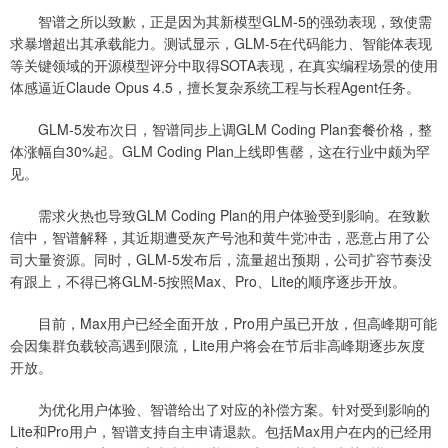
智谱之所以致歉，正是因为其新模型GLM-5的强劲表现，致使需
求暴增超出其承载能力。测试显示，GLM-5在代码能力、智能体表现
等关键领域的开源模型评分中取得SOTA表现，在真实编程场景的使用
体感逼近Claude Opus 4.5，擅长复杂系统工程与长程Agent任务。
GLM-5发布次日，智谱同步上调GLM Coding Plan套餐价格，整
体涨幅自30%起。GLM Coding Plan上线即售罄，这在行业中颇为罕
见。
需求火热也导致GLM Coding Plan的用户体验受到影响。在致歉
信中，智谱解释，其近期遭受灰产号池和黄牛党冲击，恶意占用了公
司大量资源。同时，GLM-5发布后，流量超出预期，公司扩容节奏没
有跟上，不得已将GLM-5按照Max、Pro、Lite的顺序逐步开放。
目前，Max用户已经全面开放，Pro用户虽已开放，但高峰期可能
会因集群负载较高遇到限流，Lite用户将会在节后非高峰期逐步灰度
开放。
为优化用户体验、智谱给出了对应的补偿方案。针对受到影响的
Lite和Pro用户，智谱支持自主申请退款。包括Max用户在内的已经用