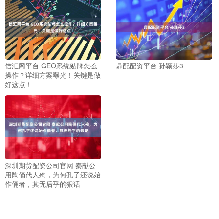
信汇网平台 GEO系统贴牌怎么
鼎配配资平台 孙颖莎3
操作？详细方案曝光！关键是做
好这点！
深圳期货配资公司官网 秦献公
用陶俑代人殉，为何孔子还说始
作俑者，其无后乎的狠话