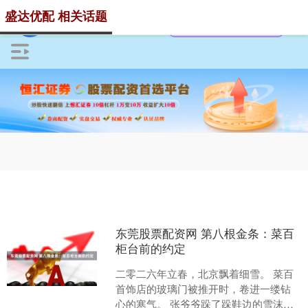
盛达优配 相关话题
东莞股票配资网 第八根金条：菜百
柜台前的约定
二零二六年立春，北京飘着细雪。 菜百
首饰店的玻璃门被推开时，卷进一缕钻
心的寒气。 张爷爷跺了跺鞋边的雪沫，