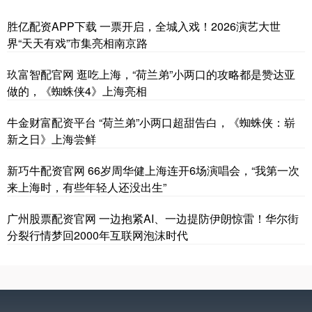
胜亿配资APP下载 一票开启，全城入戏！2026演艺大世
界“天天有戏”市集亮相南京路
玖富智配官网 逛吃上海，“荷兰弟”小两口的攻略都是赞达亚
做的，《蜘蛛侠4》上海亮相
牛金财富配资平台 “荷兰弟”小两口超甜告白，《蜘蛛侠：崭
新之日》上海尝鲜
新巧牛配资官网 66岁周华健上海连开6场演唱会，“我第一次
来上海时，有些年轻人还没出生”
广州股票配资官网 一边抱紧AI、一边提防伊朗惊雷！华尔街
分裂行情梦回2000年互联网泡沫时代