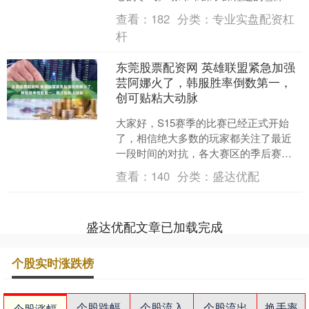
颤巍巍地从棉袄内袋里掏出一个用手帕
查看：
182
分类：
专业实盘配资杠
包了三层的存折。柜员....
杆
东莞股票配资网 英雄联盟紧急加强
芸阿娜火了，韩服胜率倒数第一，
创可贴粘大动脉
大家好，S15赛季的比赛已经正式开始
了，相信绝大多数的玩家都关注了最近
一段时间的对抗，各大赛区的季后赛都
在紧张激烈的进行中。前一段时间，新
查看：
140
分类：
盛达优配
英雄芸阿娜成为了全球玩....
盛达优配文章已加载完成
个股实时涨跌榜
个股跌幅
个股流入
个股流出
换手率
个股涨幅