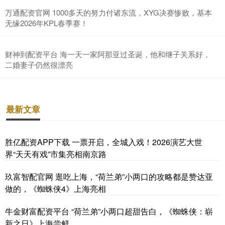
万通配资官网 1000多天的努力付诸东流，XYG决赛惨败，基本
无缘2026年KPL春季赛！
财神到配资平台 海一天一家阿那亚过圣诞，他和继子关系好，
二婚妻子仍然很漂亮
最新文章
胜亿配资APP下载 一票开启，全城入戏！2026演艺大世
界“天天有戏”市集亮相南京路
玖富智配官网 逛吃上海，“荷兰弟”小两口的攻略都是赞达亚
做的，《蜘蛛侠4》上海亮相
牛金财富配资平台 “荷兰弟”小两口超甜告白，《蜘蛛侠：崭
新之日》上海尝鲜