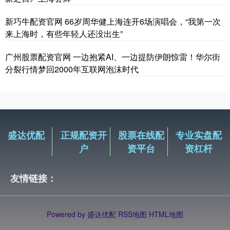
新巧牛配资官网 66岁周华健上海连开6场演唱会，“我第一次
来上海时，有些年轻人还没出生”
广州股票配资官网 一边抱紧AI、一边提防伊朗惊雷！华尔街
分裂行情梦回2000年互联网泡沫时代
盛达优配
正规配资开
股票在线配
专业实盘配
户
资平台
资杠杆
友情链接：
Powered by
盛达优配
RSS地图
HTML地图