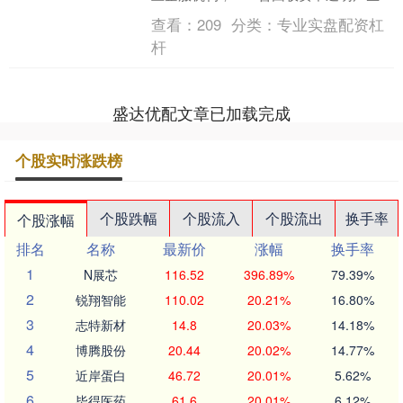
外成本。这是中小企业经营中常见的痛
查看：
209
分类：
专业实盘配资杠
点。正合企....
杆
盛达优配文章已加载完成
个股实时涨跌榜
个股跌幅
个股流入
个股流出
换手率
个股涨幅
排名
名称
最新价
涨幅
换手率
1
N展芯
116.52
396.89%
79.39%
2
锐翔智能
110.02
20.21%
16.80%
3
志特新材
14.8
20.03%
14.18%
4
博腾股份
20.44
20.02%
14.77%
5
近岸蛋白
46.72
20.01%
5.62%
6
毕得医药
61.6
20.01%
6.12%