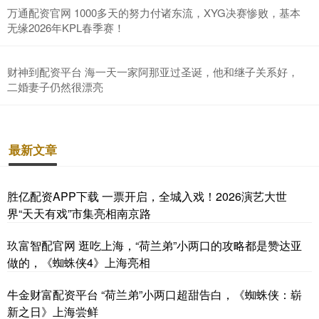
万通配资官网 1000多天的努力付诸东流，XYG决赛惨败，基本
无缘2026年KPL春季赛！
财神到配资平台 海一天一家阿那亚过圣诞，他和继子关系好，
二婚妻子仍然很漂亮
最新文章
胜亿配资APP下载 一票开启，全城入戏！2026演艺大世
界“天天有戏”市集亮相南京路
玖富智配官网 逛吃上海，“荷兰弟”小两口的攻略都是赞达亚
做的，《蜘蛛侠4》上海亮相
牛金财富配资平台 “荷兰弟”小两口超甜告白，《蜘蛛侠：崭
新之日》上海尝鲜