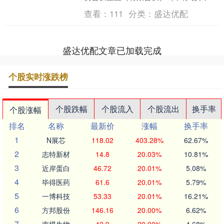
为”）已完成此前披露的股份减持计划，
查看：
111
分类：
盛达优配
全额退出....
盛达优配文章已加载完成
个股实时涨跌榜
个股跌幅
个股流入
个股流出
换手率
个股涨幅
排名
名称
最新价
涨幅
换手率
1
N展芯
118.02
403.28%
62.67%
2
志特新材
14.8
20.03%
10.81%
3
近岸蛋白
46.72
20.01%
5.08%
4
毕得医药
61.6
20.01%
5.79%
5
一博科技
53.33
20.01%
16.21%
6
方邦股份
146.16
20.00%
6.62%
7