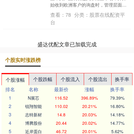
始收到欧洲客户的询盘时，管理层面临
一个全新的数字化挑战：如何让不同地
查看：
78
分类：
股票在线配资平
区、不同语言、不同产业背....
台
盛达优配文章已加载完成
个股实时涨跌榜
个股跌幅
个股流入
个股流出
换手率
个股涨幅
排名
名称
最新价
涨幅
换手率
1
N展芯
116.52
396.89%
79.39%
2
锐翔智能
110.02
20.21%
16.80%
3
志特新材
14.8
20.03%
14.18%
4
博腾股份
20.44
20.02%
14.77%
5
近岸蛋白
46.72
20.01%
5.62%