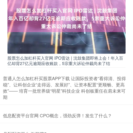
股票怎么加杠杆买入官网 IPO雷达 | 沈鼓集团即将上会！年入百
亿却背27亿元逾期应收账款，5宗重大诉讼仲裁尚未了结
普通人怎么加杠杆买股票APP下载 让国际投资者“看得清、投得
稳”、让科创企业“走得远、发展好”、让资本配置“更顺畅、更高
效”—— 培育一批世界级“明星”科技企业 科创板重任在肩未来可
期
低息配资平台官网 CPO概念，强劲反弹！发生了什么？