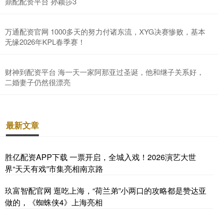
鼎配配资平台 孙颖莎3
万通配资官网 1000多天的努力付诸东流，XYG决赛惨败，基本
无缘2026年KPL春季赛！
财神到配资平台 海一天一家阿那亚过圣诞，他和继子关系好，
二婚妻子仍然很漂亮
最新文章
胜亿配资APP下载 一票开启，全城入戏！2026演艺大世
界“天天有戏”市集亮相南京路
玖富智配官网 逛吃上海，“荷兰弟”小两口的攻略都是赞达亚
做的，《蜘蛛侠4》上海亮相