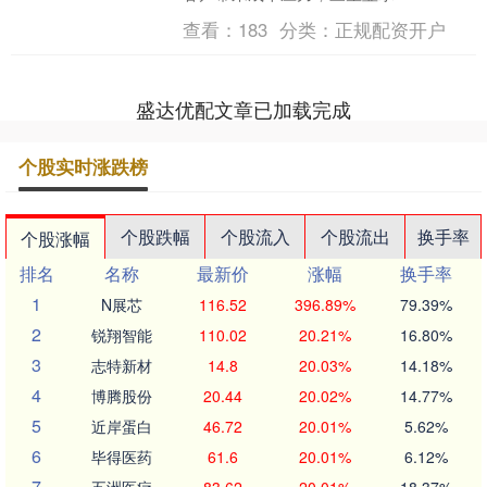
（Samsung Display）遭受直接冲击。三
查看：
183
分类：
正规配资开户
星电子决定为其主....
盛达优配文章已加载完成
个股实时涨跌榜
个股跌幅
个股流入
个股流出
换手率
个股涨幅
排名
名称
最新价
涨幅
换手率
1
N展芯
116.52
396.89%
79.39%
2
锐翔智能
110.02
20.21%
16.80%
3
志特新材
14.8
20.03%
14.18%
4
博腾股份
20.44
20.02%
14.77%
5
近岸蛋白
46.72
20.01%
5.62%
6
毕得医药
61.6
20.01%
6.12%
7