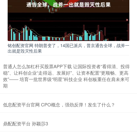
铭创配资官网 特朗普变了，14国已派兵，普京通告全球，战斧一
出就是毁灭性后果
普通人怎么加杠杆买股票APP下载 让国际投资者“看得清、投得
稳”、让科创企业“走得远、发展好”、让资本配置“更顺畅、更高
效”—— 培育一批世界级“明星”科技企业 科创板重任在肩未来可
期
低息配资平台官网 CPO概念，强劲反弹！发生了什么？
鼎配配资平台 孙颖莎3