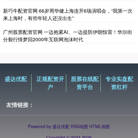
新巧牛配资官网 66岁周华健上海连开6场演唱会，“我第一次
来上海时，有些年轻人还没出生”
广州股票配资官网 一边抱紧AI、一边提防伊朗惊雷！华尔街
分裂行情梦回2000年互联网泡沫时代
盛达优配
正规配资开
股票在线配
专业实盘配
户
资平台
资杠杆
友情链接：
Powered by
盛达优配
RSS地图
HTML地图
Copyright
© 2023-2026