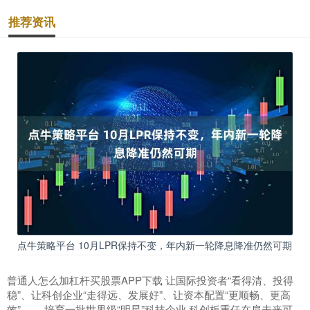
推荐资讯
点牛策略平台 10月LPR保持不变，年内新一轮降息降准仍然可期
普通人怎么加杠杆买股票APP下载 让国际投资者“看得清、投得
稳”、让科创企业“走得远、发展好”、让资本配置“更顺畅、更高
效”—— 培育一批世界级“明星”科技企业 科创板重任在肩未来可