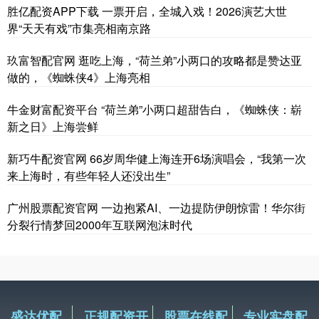
胜亿配资APP下载 一票开启，全城入戏！2026演艺大世
界“天天有戏”市集亮相南京路
玖富智配官网 逛吃上海，“荷兰弟”小两口的攻略都是赞达亚
做的，《蜘蛛侠4》上海亮相
牛金财富配资平台 “荷兰弟”小两口超甜告白，《蜘蛛侠：崭
新之日》上海尝鲜
新巧牛配资官网 66岁周华健上海连开6场演唱会，“我第一次
来上海时，有些年轻人还没出生”
广州股票配资官网 一边抱紧AI、一边提防伊朗惊雷！华尔街
分裂行情梦回2000年互联网泡沫时代
盛达优配
正规配资开
股票在线配
专业实盘配