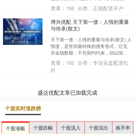
领，如关羽、张飞、赵云等，这些英雄
查看：
156
分类：
正规配资开户
人物帮助刘备打败了强....
博兴优配 天下第一债：人情的重量
与传承(散文)
天下第一债：人情的重量与传承(散文) 人
情债，是世间最特殊的债务形式，它无
关金钱数额，不凭契约约束，却以情感
为内核，成为贯穿人一生的精神印记。
查看：
102
分类：
专业实盘配资杠
这份被称作“天下第....
杆
盛达优配文章已加载完成
个股实时涨跌榜
个股跌幅
个股流入
个股流出
换手率
个股涨幅