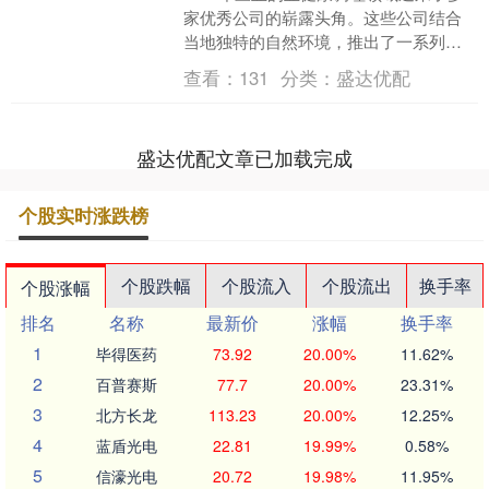
家优秀公司的崭露头角。这些公司结合
当地独特的自然环境，推出了一系列创
新的健康管理和康养咨询服务。每个机
查看：
131
分类：
盛达优配
构都能根据客户的不同....
盛达优配文章已加载完成
个股实时涨跌榜
个股跌幅
个股流入
个股流出
换手率
个股涨幅
排名
名称
最新价
涨幅
换手率
1
毕得医药
73.92
20.00%
11.62%
2
百普赛斯
77.7
20.00%
23.31%
3
北方长龙
113.23
20.00%
12.25%
4
蓝盾光电
22.81
19.99%
0.58%
5
信濠光电
20.72
19.98%
11.95%