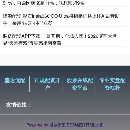
51%，再鼎医药涨超11%，联想涨超9%
隆源配资 影石Insta360 GO Ultra拇指相机将上线AI语音助
手，采用“端云协同”方案
胜亿配资APP下载 一票开启，全城入戏！2026演艺大世
界“天天有戏”市集亮相南京路
盛达优配
正规配资开
股票在线配
专业实盘配
户
资平台
资杠杆
友情链接：
Powered by
盛达优配
RSS地图
HTML地图