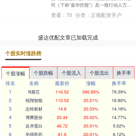
司（下称“嘉华控股”）及一致行动人万通
投资控股股份有限公司（下称“万通控
查看：
70
分类：
正规配资开户
股”....
盛达优配文章已加载完成
个股实时涨跌榜
个股跌幅
个股流入
个股流出
换手率
个股涨幅
排名
名称
最新价
涨幅
换手率
1
N展芯
116.52
396.89%
79.39%
2
锐翔智能
110.02
20.21%
16.80%
3
志特新材
14.8
20.03%
14.18%
4
博腾股份
20.44
20.02%
14.77%
5
近岸蛋白
46.72
20.01%
5.62%
6
毕得医药
61.6
20.01%
6.12%