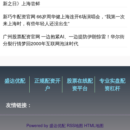
新之日》上海尝鲜
新巧牛配资官网 66岁周华健上海连开6场演唱会，“我第一次
来上海时，有些年轻人还没出生”
广州股票配资官网 一边抱紧AI、一边提防伊朗惊雷！华尔街
分裂行情梦回2000年互联网泡沫时代
盛达优配
正规配资开
股票在线配
专业实盘配
户
资平台
资杠杆
友情链接：
Powered by
盛达优配
RSS地图
HTML地图